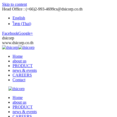
Skip to content
Head Office : (+66)2-993-4699
cs@dsicorp.co.th
English
ไทย
(
Thai
)
Facebook
Google+
dsicorp
www.dsicorp.co.th
Home
about us
PRODUCT
news & events
CAREERS
Contact
Home
about us
PRODUCT
news & events
CAREERS